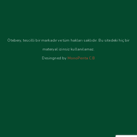
Ötebery, tescilli bir markadır ve tüm hakları saklıdır. Bu sitedeki hiç bir
materyal izinsiz kullanılamaz.
Desingned by
MonoPenta C.B