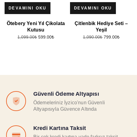
DEVAMINI OKU
DEVAMINI OKU
Ötebery Yeni Yıl Çikolata
Çitlenbik Hediye Seti –
Kutusu
Yeşil
599.00
₺
799.00
₺
1,099.00
₺
1,090.00
₺
Güvenli Ödeme Altyapısı
Ödemeleriniz İyzico'nun Güvenli
Altyapısıyla Güvence Altında
Kredi Kartına Taksit
Bir çok kredi kartına vade farksız taksit