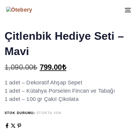
To
na
Çitlenbik Hediye Seti –
Mavi
1,090.00
₺
799.00
₺
1 adet – Dekoratif Ahşap Sepet
1 adet – Kütahya Porselen Fincan ve Tabağı
1 adet – 100 gr Çakıl Çikolata
STOK DURUMU:
STOKTA YOK